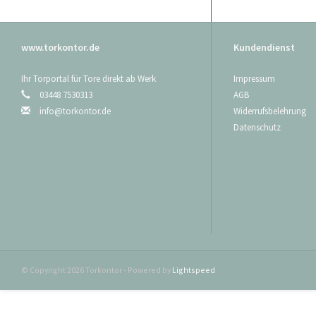
Standardbeschlag
www.torkontor.de
Kundendienst
Ihr Torportal für Tore direkt ab Werk
Impressum
03448 7530313
AGB
info@torkontor.de
Widerrufsbelehrung
Datenschutz
Betätigung:per Zu
EPDM Gummi-Lippe
Das Tor wird ohne
Sollten Sie weiter
machen Ihnen ein
Maßanfertigung auf
© Copyright 2026 Torkontor - Powered by
Lightspeed