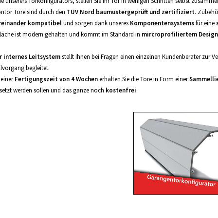
lfe unserers Torkonfigurators, stellen Sie Ihr Tor in wenigen Schritten selbst zusamme
ntor Tore sind durch den
TÜV Nord baumustergeprüft und zertifiziert
. Zubehö
reinander kompatibel
und sorgen dank unseres
Komponentensystems
für eine
läche ist modern gehalten und kommt im Standard in
mircroprofiliertem Design
r internes Leitsystem
stellt Ihnen bei Fragen einen einzelnen Kundenberater zur V
llvorgang begleitet.
einer
Fertigungszeit von 4 Wochen
erhalten Sie die Tore in Form einer
Sammelli
setzt werden sollen und das ganze noch
kostenfrei
.