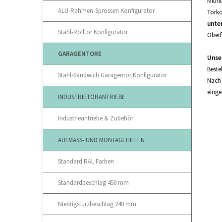
Mithi
ALU-Rahmen-Sprossen Konfigurator
Torko
unte
Stahl-Rolltor Konfigurator
Oberf
GARAGENTORE
Unse
Beste
Stahl-Sandwich Garagentor Konfigurator
Nach 
einge
INDUSTRIETORANTRIEBE
Industrieantriebe & Zubehör
AUFMASS- UND MONTAGEHILFEN
Standard RAL Farben
Standardbeschlag 450 mm
Niedrigsturzbeschlag 240 mm