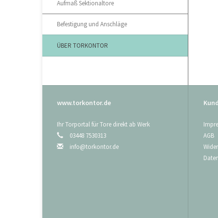
Aufmaß Sektionaltore
Befestigung und Anschläge
ÜBER TORKONTOR
www.torkontor.de
Kund
Ihr Torportal für Tore direkt ab Werk
Impr
03448 7530313
AGB
info@torkontor.de
Wider
Date