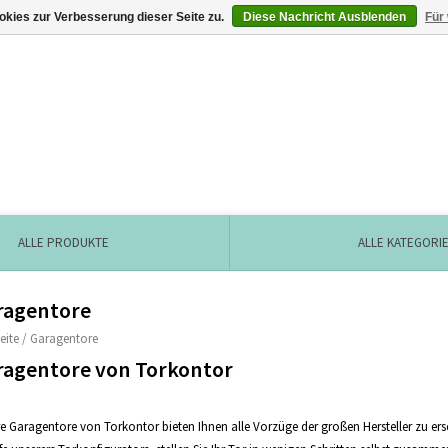
kies zur Verbesserung dieser Seite zu.
Diese Nachricht Ausblenden
Für
ALLE PRODUKTE
ALLE KATEGORI
ragentore
eite
/
Garagentore
ragentore von Torkontor
e Garagentore von Torkontor bieten Ihnen alle Vorzüge der großen Hersteller zu ers