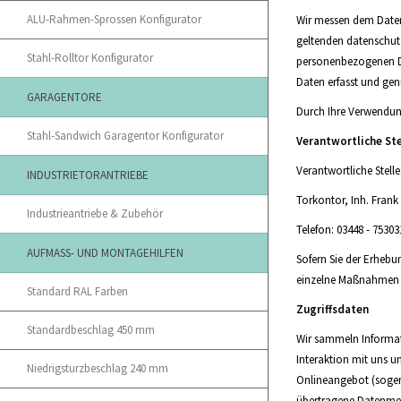
ALU-Rahmen-Sprossen Konfigurator
Wir messen dem Daten
geltenden datenschut
Stahl-Rolltor Konfigurator
personenbezogenen Da
Daten erfasst und ge
GARAGENTORE
Durch Ihre Verwendun
Stahl-Sandwich Garagentor Konfigurator
Verantwortliche Ste
Verantwortliche Stell
INDUSTRIETORANTRIEBE
Torkontor, Inh. Frank
Industrieantriebe & Zubehör
Telefon: 03448 - 75303
AUFMASS- UND MONTAGEHILFEN
Sofern Sie der Erheb
einzelne Maßnahmen w
Standard RAL Farben
Zugriffsdaten
Standardbeschlag 450 mm
Wir sammeln Informati
Interaktion mit uns u
Niedrigsturzbeschlag 240 mm
Onlineangebot (sogen
übertragene Datenmen