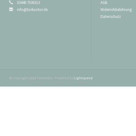
03448 7530313
AGB
Bitte beachten 
lichten Durchfah
info@torkontor.de
Widerrufsbelehrung
Datenschutz
Standardbeschl
Türschwelle 180
Türschwelle 11
Türschwelle 16
Niedrigsturzbes
Türschwelle 18
Türschwelle 12
Türschwelle 16
Sollten Sie weiter
© Copyright 2026 Torkontor - Powered by
Lightspeed
machen Ihnen ein