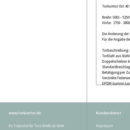
Torkontor ISO 40 
Breite: 5001 - 52
Höhe: 2750 - 300
Die Änderung der 
Für die Angabe de
Torbeschreibung:
Torblatt aus Stah
Doppelscheiben k
Standardbeschlag
Betätigung:per Zu
Verzinkte Federwel
EPDM Gummi-Lippe
Zum Lieferumfang
genutzt werden k
Das Tor wird ohne
www.torkontor.de
Kundendienst
Maßanfertigung au
Ihr Torportal für Tore direkt ab Werk
Impressum