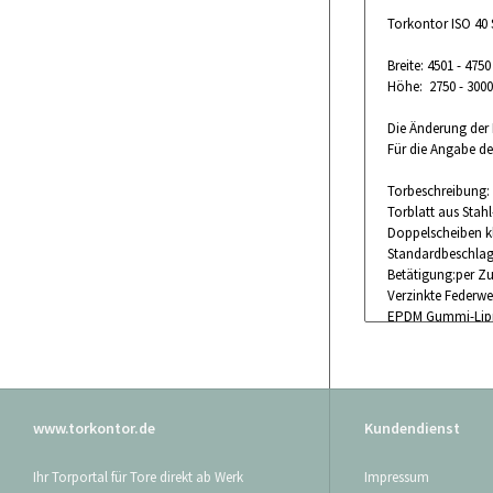
Torkontor ISO 40 
Breite: 4501 - 47
Höhe: 2750 - 300
Die Änderung der 
Für die Angabe de
Torbeschreibung:
Torblatt aus Stah
Doppelscheiben k
Standardbeschlag
Betätigung:per Zu
Verzinkte Federwel
EPDM Gummi-Lippe
Zum Lieferumfang
genutzt werden k
Das Tor wird ohne
www.torkontor.de
Kundendienst
Maßanfertigung au
Ihr Torportal für Tore direkt ab Werk
Impressum
Bitte beachten 