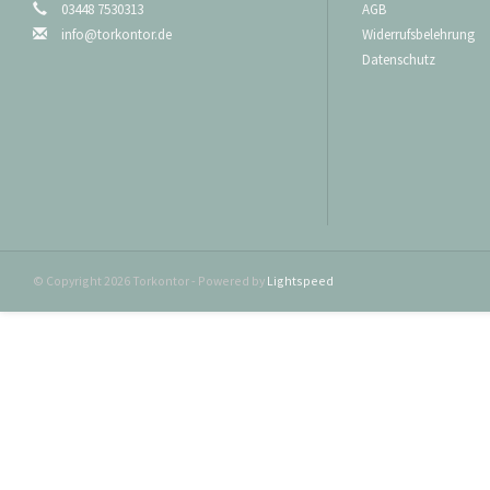
03448 7530313
AGB
lichten Durchfah
info@torkontor.de
Widerrufsbelehrung
Standardbeschl
Datenschutz
Türschwelle 180
Türschwelle 11
Türschwelle 16
Niedrigsturzbes
Türschwelle 18
Türschwelle 12
Türschwelle 16
Sollten Sie weiter
machen Ihnen ein
© Copyright 2026 Torkontor - Powered by
Lightspeed