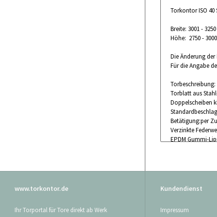
Torkontor ISO 40 
Breite: 3001 - 32
Höhe: 2750 - 300
Die Änderung der 
Für die Angabe de
Torbeschreibung:
Torblatt aus Stah
Doppelscheiben k
Standardbeschlag
Betätigung:per Zu
Verzinkte Federwel
EPDM Gummi-Lippe
Zum Lieferumfang
genutzt werden k
Das Tor wird ohne
www.torkontor.de
Kundendienst
Maßanfertigung au
Ihr Torportal für Tore direkt ab Werk
Impressum
Bitte beachten 