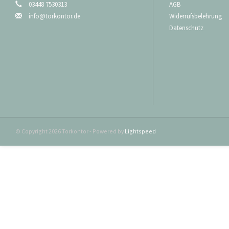
03448 7530313
AGB
lichten Durchfah
info@torkontor.de
Widerrufsbelehrung
Standardbeschl
Datenschutz
Türschwelle 180
Türschwelle 11
Türschwelle 16
Niedrigsturzbes
Türschwelle 18
Türschwelle 12
Türschwelle 16
Sollten Sie weiter
machen Ihnen ein
© Copyright 2026 Torkontor - Powered by
Lightspeed