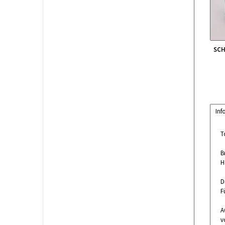
SCH
Inf
T
B
H
D
F
A
v