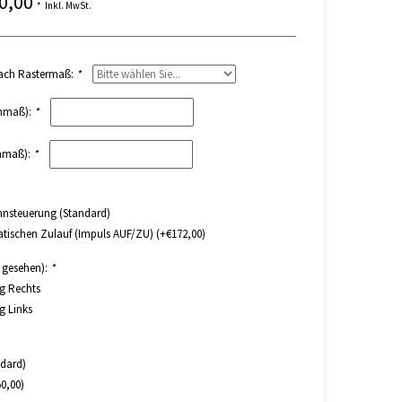
50,00
*
Inkl. MwSt.
nach Rastermaß:
*
inmaß):
*
inmaß):
*
nnsteuerung (Standard)
tischen Zulauf (Impuls AUF/ZU) (+€172,00)
n gesehen):
*
ng Rechts
g Links
ndard)
50,00)