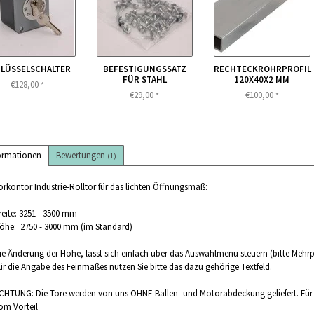
LÜSSELSCHALTER
BEFESTIGUNGSSATZ
RECHTECKROHRPROFIL
FÜR STAHL
120X40X2 MM
€128,00
*
€29,00
€100,00
*
*
ormationen
Bewertungen
(1)
orkontor Industrie-Rolltor für das lichten Öffnungsmaß:
reite: 3251 - 3500 mm
öhe: 2750 - 3000 mm (im Standard)
ie Änderung der Höhe, lässt sich einfach über das Auswahlmenü steuern (bitte Mehrp
ür die Angabe des Feinmaßes nutzen Sie bitte das dazu gehörige Textfeld.
CHTUNG: Die Tore werden von uns OHNE Ballen- und Motorabdeckung geliefert. Für die
om Vorteil