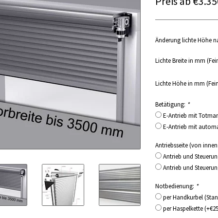
Preis ab €3.3
Änderung lichte Höhe 
Lichte Breite in mm (Fe
Lichte Höhe in mm (Fe
Betätigung:
*
E-Antrieb mit Totma
E-Antrieb mit automa
Antriebsseite (von inne
Antrieb und Steueru
Antrieb und Steuerun
Notbedienung:
*
per Handkurbel (Sta
per Haspelkette (+€2