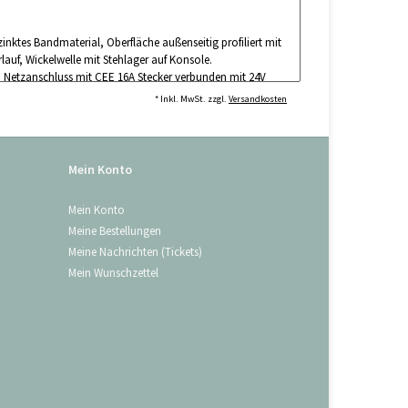
nktes Bandmaterial, Oberfläche außenseitig profiliert mit
lauf, Wickelwelle mit Stehlager auf Konsole.
g, Netzanschluss mit CEE 16A Stecker verbunden mit 24V
erung
* Inkl. MwSt. zzgl.
Versandkosten
em Untergrund passende Montagematerial anfordern.
Ihrer Adresse.
Mein Konto
 fertigen jedes Tor auf Maß, gern beraten wir Sie und
Mein Konto
Meine Bestellungen
Meine Nachrichten (Tickets)
Mein Wunschzettel