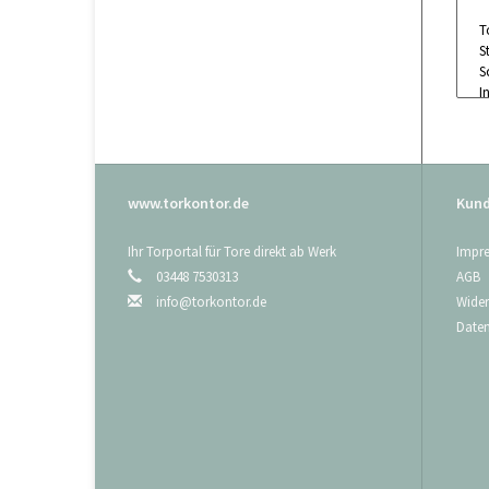
T
S
S
I
S
D
M
www.torkontor.de
Kund
S
Ihr Torportal für Tore direkt ab Werk
Impr
m
03448 7530313
AGB
info@torkontor.de
Wider
Date