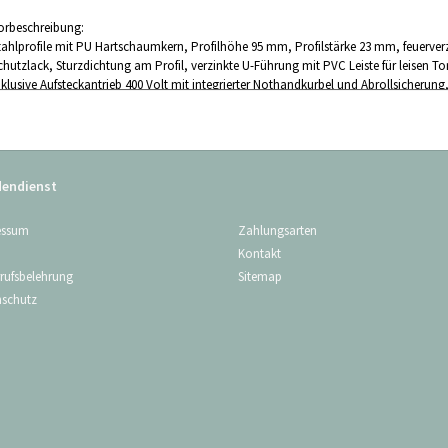
orbeschreibung:
tahlprofile mit PU Hartschaumkern, Profilhöhe 95 mm, Profilstärke 23 mm, feuerverzi
chutzlack, Sturzdichtung am Profil, verzinkte U-Führung mit PVC Leiste für leisen Tor
nklusive Aufsteckantrieb 400 Volt mit integrierter Nothandkurbel und Abrollsicherun
teuerungseinheit mit integriertem 3fach Drucktaster (AUF/STOP/ZU) in Totmannsteu
as Tor wird ohne Befestigungsmittel geliefert. Gern können Sie bei uns das zu Ihr
aßanfertigung auf Kundenwunsch! Lieferzeit -aktuell- ca. 6 Wochen, kostenfrei bis zu 
endienst
ollten Sie weitere Fragen haben, stehen wir Ihnen gern telefonisch zur Verfügung. Wir
Zahlungsarten
essum
achen Ihnen ein Angebot nach Ihren Maßangaben.
Kontakt
Sitemap
rufsbelehrung
nschutz