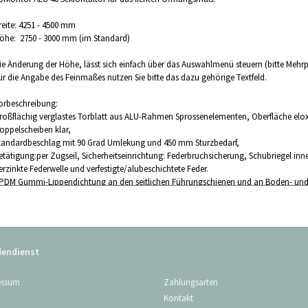
reite: 4251 - 4500 mm
öhe: 2750 - 3000 mm (im Standard)
ie Änderung der Höhe, lässt sich einfach über das Auswahlmenü steuern (bitte Mehrp
ür die Angabe des Feinmaßes nutzen Sie bitte das dazu gehörige Textfeld.
orbeschreibung:
roßflächig verglastes Torblatt aus ALU-Rahmen Sprossenelementen, Oberfläche eloxie
oppelscheiben klar,
tandardbeschlag mit 90 Grad Umlekung und 450 mm Sturzbedarf,
etätigung:per Zugseil, Sicherheitseinrichtung: Federbruchsicherung, Schubriegel inn
erzinkte Federwelle und verfestigte/alubeschichtete Feder.
PDM Gummi-Lippendichtung an den seitlichen Führungschienen und an Boden- und
um Lieferumfang gehört zusätzlich die Montageanleitung und 1 Stück Lochwinkel 
enutzt werden kann.
as Tor wird ohne Befestigungsmittel geliefert. Gern können Sie bei uns das zu Ihr
endienst
aßanfertigung auf Kundenwunsch! Lieferzeiten aktuell ca. 5 Wochen.
Zahlungsarten
essum
Kontakt
itte beachten Sie bei der Konfiguration, dass Tore mit Schlupftüren und St