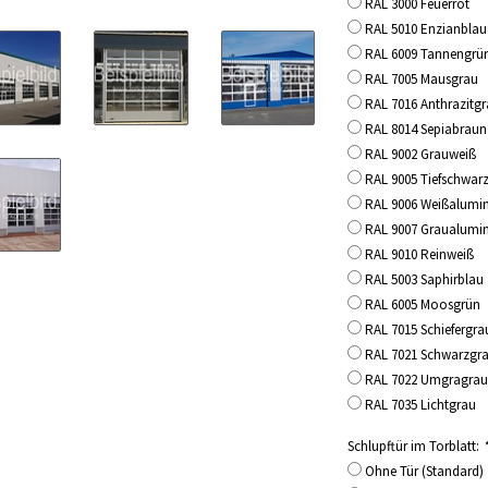
RAL 3000 Feuerrot
RAL 5010 Enzianblau
RAL 6009 Tannengrü
RAL 7005 Mausgrau
RAL 7016 Anthrazitg
RAL 8014 Sepiabraun
RAL 9002 Grauweiß
RAL 9005 Tiefschwar
RAL 9006 Weißalumi
RAL 9007 Graualumi
RAL 9010 Reinweiß
RAL 5003 Saphirblau
RAL 6005 Moosgrün
RAL 7015 Schiefergra
RAL 7021 Schwarzgr
RAL 7022 Umgragra
RAL 7035 Lichtgrau
Schlupftür im Torblatt:
Ohne Tür (Standard)