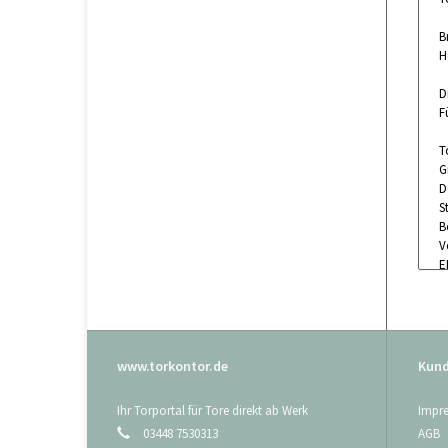
B
H
D
F
T
G
D
S
B
V
E
Z
g
D
www.torkontor.de
Kund
M
Ihr Torportal für Tore direkt ab Werk
Impr
03448 7530313
AGB
B