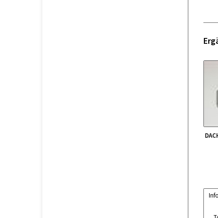
Erg
DAC
Inf
T