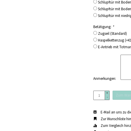
Schlupftür mit Boden
Schlupftür mit Boden
Schlupftür mit niedr
Betätigung:
*
Zugseil (Standard)
Haspelkettenzug (+€
E-Antrieb mit Totma
Anmerkungen:
+
Zum Ware
-
E-Mail an uns zu d
Zur Wunschliste hi
Zum Vergleich hin