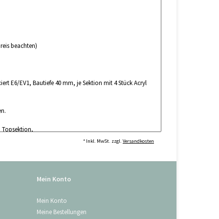
reis beachten)
rt E6/EV1, Bautiefe 40 mm, je Sektion mit 4 Stück Acryl
en.
 Topsektion,
(2800 mm Länge) welcher für die Laufschienenabhängung
* Inkl. MwSt. zzgl.
Versandkosten
em Untergrund passende Montagematerial anfordern.
Mein Konto
Mein Konto
Meine Bestellungen
andard- oder Niedrigsturz immer einen Verlust der