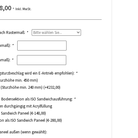
78,00
*
Inkl. MwSt.
nach Rastermaß:
*
inmaß):
*
inmaß):
*
igsturzbeschlag wird ein E-Antrieb empfohlen):
*
turzhöhe min. 450 mm)
 (Sturzhöhe min. 240 mm) (+€232,00)
nd Bodensektion als ISO Sandwichausführung:
*
 durchgängig mit Acrylfüllung
 Sandwich Paneel (€-140,00)
n als ISO Sandwich Paneel (€-280,00)
aneel außen (wenn gewählt):