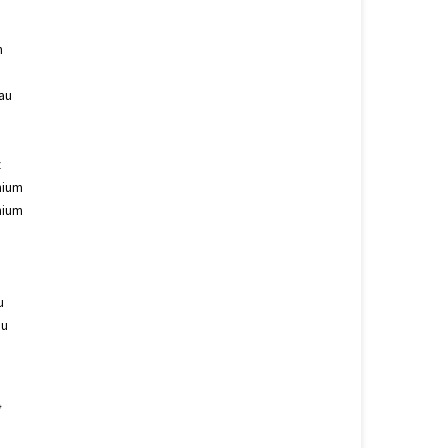
n
rau
z
nium
nium
u
au
u
*