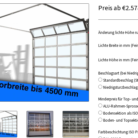
Preis ab €2.5
Änderung lichte Höhe 
Lichte Breite in mm (Fe
Lichte Höhe in mm (Fe
Beschlagsart (bei Niedr
Standardbeschlag (S
Niedrigsturzbeschlag
Minderpreis für Top- u
ALU-Rahmen-Sprossen
Bodensektion als ISO
Boden- und Topsektio
Farbbeschichtung ISO P