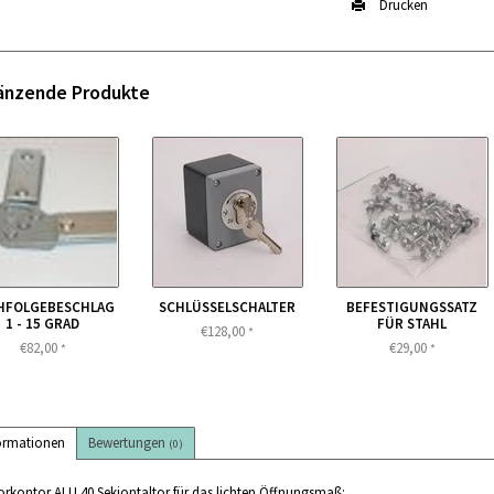
Drucken
änzende Produkte
HFOLGEBESCHLAG
SCHLÜSSELSCHALTER
BEFESTIGUNGSSATZ
1 - 15 GRAD
FÜR STAHL
€128,00
*
€82,00
€29,00
*
*
ormationen
Bewertungen
(0)
orkontor ALU 40 Sekiontaltor für das lichten Öffnungsmaß: